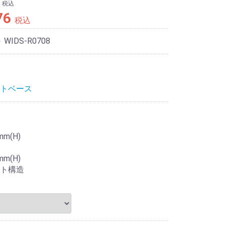
税込
76
税込
～ WIDS-R0708
トベース
mm(H)
mm(H)
ト構造