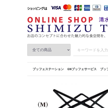
ブッフェステーション
GNブッフェサービス
ブッ
セッティングイメージ
ブッフェトレイ
ブッフェベース
ルームサービス
GNブッフェパン
ブッフェトレイ
ブッフェスタンド
ショーケース
ブッフェステーションNewシリーズ
THE ART OF BUFF
ブッフェサービス
ライブステージ
モジュラーステー
ユニットベース組
タワーベース組み
宴コレクション組
ラウンドピラー組
GNユニットベース
メタルベース組み
キューブベース組
アーバンステージ
レグノベース組み
プラ
フー
プレ
ブッ
ブッ
ブッ
ブッ
ディ
ウッ
ブレ
ライ