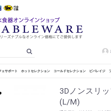
フェサポート
ホットセレクション
コールドセレクション
ビバレイジ
ET
ション
み合わせ例
合わせ例
み合わせ例
み合わせ例
組み合わせ例
合わせ例
み合わせ例
組み合わせ例
合わせ例
ウドサポート
ドショー
ートベース
フェプレート
フェスタンド
フェボード
フェトレイ
ッシュ/プラター
ドコーナー
ッドコーナー
ブステージ
メラミンGNパン
メラミンGNスリムパン
陶器GNパン
ステンレスGNパン
ポリカーボネイトGNパン
バンブーGNパン
GNバスケット
サイズトレイ
マーブルトレイ
ウッドトレイ&ボード
ブッフェスタンド メガ 2/1
ブッフェショーケース
GNシャーウッドスタンド
ブッフェスタンド カラー
GNスタンド レグノ
GNスタンド ドリーム
GNスタンド プラウド
モジュラーGNスタンド
ローマGNスタンド
GNシステムラック
ワイヤーブッフェスタンド
メトロGNスタンド
GN2段スタンド
GNメタルスタンド
ロートアイアンスタンド
3段GNラック
GN3段スタンド
GNスライドスタンド
GNウッド
GN1/2
GN1/1
ウッドコレクション組み合わせ例
ニューギンザベース組み合わせ例
シャーウッドベース組み合わせ例
エレベーションベース組み合わせ例
チューフィングディッシュ
ヒートランプウォーマー
ブッフェウォーマー
ローズピンクシリーズ
ライトグリーンシリーズ
ホワイトシリーズ
ラディーチ
木製ブッフェスタンド プレステージ
クーリングプレート
スニーズガード
アイスストレージタンク
クーリングステーション
ガストロノーム1/1トレイ
ポピンズ
ホワイト
レッド
ブラック
ステンレス
2/4 100mm
メガレグノ2/1
65mm(浅型)
100mm(深型)
GN 1/1
GN 1/2
チューフィング ディッシュ
インサートパン
Set-Up 1/1
Set-Up 1/2
ジュースディ
シリアルディ
コーヒー/ティ
ワイン/シャン
ホールサービ
Set-U
Set-U
Set-U
Set-U
Set-U
Set-
3Dノンスリ
(L/M)