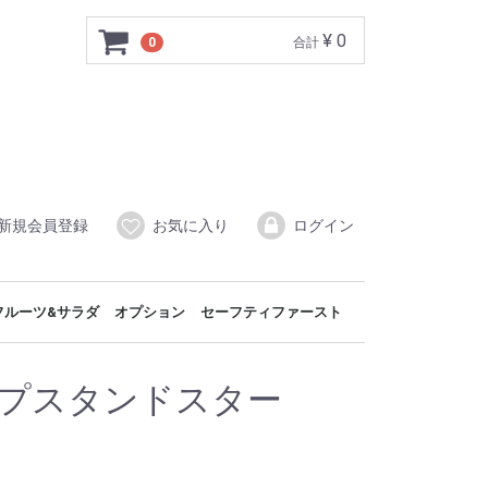
¥ 0
0
合計
新規会員登録
お気に入り
ログイン
フルーツ&サラダ
オプション
セーフティファースト
スペンサー
スペンサー
ー
パン
ス
p 1/1×3
p 1/1
p 1/2
p 1/3
p 2/4
Up Round
オードブルスタンド
アペタイザースタンド
ケーキツリー
クリスタルコレクション
シャーベット/アイスクリーム
フルーツ&サラダスタンド
ブッフェトレイ&ボール
ドレッシング/ソースポット
アクセサリー/カトラリー
プチパン
バケット
テーブルトップ
カトラリー
コンポーネント
部品/パーツ
スフィア
ブッフェトレイ
ブレッドユニット
ブッフェテリアショーケース
スニーズガード
セーフティバリア
ルーフスタンド
コールドショーケース
チョコレートファウンテン
回転カバー
GN角型カバー
ラウンドカバー
スニーズスクリーンラック
回転カバー付きスタンド
サラダバー
ソースポット
タッチレスエアログローブディスペンサー
タッチレスジュースディスペンサー
オートマチック チューフィングディッシュ
エクセレ
ネオクラ
シンプル
フィリッ
シースル
ショーケース
ショーケース
モジュラース
モジュラース
レグノモジ
レグノモジ
ップスタンドスター