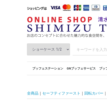
ブッフェステーション
GNブッフェサービス
ブッ
セッティングイメージ
ブッフェトレイ
ブッフェベース
ルームサービス
GNブッフェパン
ブッフェトレイ
ブッフェスタンド
ショーケース
ブッフェステーションNewシリーズ
THE ART OF BUFF
ブッフェサービス
ライブステージ
モジュラーステー
ユニットベース組
タワーベース組み
宴コレクション組
ラウンドピラー組
GNユニットベース
メタルベース組み
キューブベース組
アーバンステージ
レグノベース組み
プラ
フー
プレ
ブッ
ブッ
ブッ
ブッ
ディ
ウッ
ブレ
ライ
全商品
セーフティファースト
回転カバー