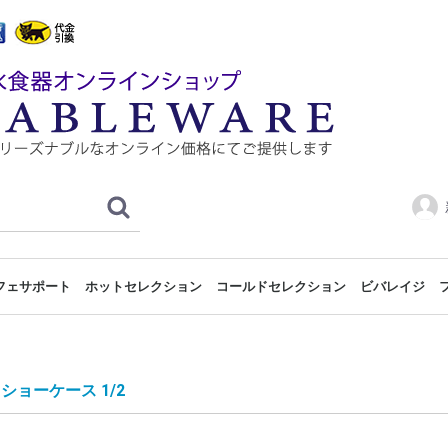
フェサポート
ホットセレクション
コールドセレクション
ビバレイジ
ET
ション
み合わせ例
合わせ例
み合わせ例
み合わせ例
組み合わせ例
合わせ例
み合わせ例
組み合わせ例
合わせ例
ウドサポート
ドショー
ートベース
フェプレート
フェスタンド
フェボード
フェトレイ
ッシュ/プラター
ドコーナー
ッドコーナー
ブステージ
メラミンGNパン
メラミンGNスリムパン
陶器GNパン
ステンレスGNパン
ポリカーボネイトGNパン
バンブーGNパン
GNバスケット
サイズトレイ
マーブルトレイ
ウッドトレイ&ボード
ブッフェスタンド メガ 2/1
ブッフェショーケース
GNシャーウッドスタンド
ブッフェスタンド カラー
GNスタンド レグノ
GNスタンド ドリーム
GNスタンド プラウド
モジュラーGNスタンド
ローマGNスタンド
GNシステムラック
ワイヤーブッフェスタンド
メトロGNスタンド
GN2段スタンド
GNメタルスタンド
ロートアイアンスタンド
3段GNラック
GN3段スタンド
GNスライドスタンド
GNウッド
GN1/2
GN1/1
ウッドコレクション組み合わせ例
ニューギンザベース組み合わせ例
シャーウッドベース組み合わせ例
エレベーションベース組み合わせ例
チューフィングディッシュ
ヒートランプウォーマー
ブッフェウォーマー
ローズピンクシリーズ
ライトグリーンシリーズ
ホワイトシリーズ
ラディーチ
木製ブッフェスタンド プレステージ
クーリングプレート
スニーズガード
アイスストレージタンク
クーリングステーション
ガストロノーム1/1トレイ
ポピンズ
ホワイト
レッド
ブラック
ステンレス
2/4 100mm
メガレグノ2/1
65mm(浅型)
100mm(深型)
GN 1/1
GN 1/2
チューフィング ディッシュ
インサートパン
Set-Up 1/1
Set-Up 1/2
ジュースディ
シリアルディ
コーヒー/ティ
ワイン/シャン
ホールサービ
Set-U
Set-U
Set-U
Set-U
Set-U
Set-
ショーケース 1/2