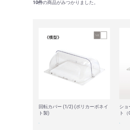
10
件
の商品がみつかりました。
回転カバー (1/2) (ポリカーボネイ
ショ
ト製)
ト（
.
.