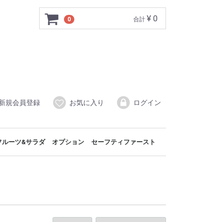
¥ 0
0
合計
新規会員登録
お気に入り
ログイン
フルーツ&サラダ
オプション
セーフティファースト
スペンサー
スペンサー
ー
パン
ス
p 1/1×3
p 1/1
p 1/2
p 1/3
p 2/4
Up Round
オードブルスタンド
アペタイザースタンド
ケーキツリー
クリスタルコレクション
シャーベット/アイスクリーム
フルーツ&サラダスタンド
ブッフェトレイ&ボール
ドレッシング/ソースポット
アクセサリー/カトラリー
プチパン
バケット
テーブルトップ
カトラリー
コンポーネント
部品/パーツ
スフィア
ブッフェトレイ
ブレッドユニット
ブッフェテリアショーケース
スニーズガード
セーフティバリア
ルーフスタンド
コールドショーケース
チョコレートファウンテン
回転カバー
GN角型カバー
ラウンドカバー
スニーズスクリーンラック
回転カバー付きスタンド
サラダバー
ソースポット
タッチレスエアログローブディスペンサー
タッチレスジュースディスペンサー
オートマチック チューフィングディッシュ
エクセレ
ネオクラ
シンプル
フィリッ
シースル
ショーケース
ショーケース
モジュラース
モジュラース
レグノモジ
レグノモジ