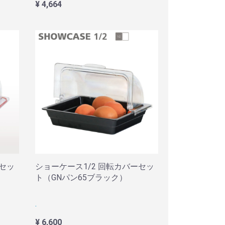
¥ 4,664
ーセッ
ショーケース1/2 回転カバーセッ
）
ト（GNパン65ブラック）
.
¥ 6,600