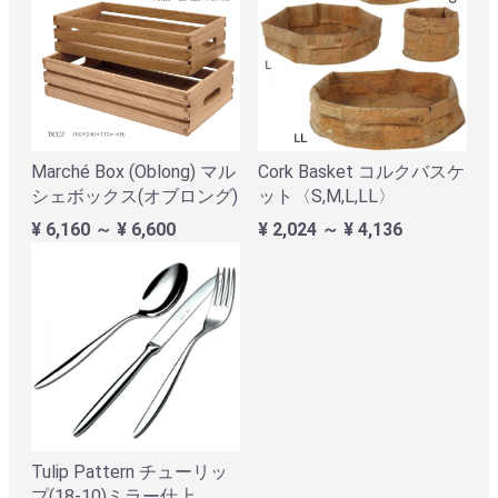
Marché Box (Oblong) マル
Cork Basket コルクバスケ
シェボックス(オブロング)
ット〈S,M,L,LL〉
¥ 6,160 ～ ¥ 6,600
¥ 2,024 ～ ¥ 4,136
Tulip Pattern チューリッ
プ(18-10)ミラー仕上