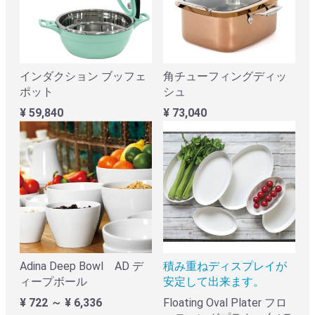
インダクション ブッフェ
角チューフィングディッ
ポット
シュ
¥ 59,840
¥ 73,040
Adina Deep Bowl AD デ
積み重ねディスプレイが
ィープボール
安定して出来ます。
¥ 722 ～ ¥ 6,336
Floating Oval Plater フロ