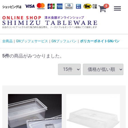
Menu
0
全商品
GNブッフェサービス
GNブッフェパン
ポリカーボネイトGNパン
5
件
の商品がみつかりました。