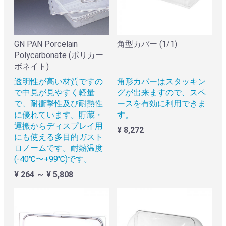
GN PAN Porcelain
角型カバー (1/1)
Polycarbonate (ポリカー
ボネイト)
透明性が高い材質ですの
角形カバーはスタッキン
で中見が見やすく軽量
グが出来ますので、スペ
で、耐衝撃性及び耐熱性
ースを有効に利用できま
に優れています。貯蔵・
す。
運搬からディスプレイ用
¥ 8,272
にも使える多目的ガスト
ロノームです。耐熱温度
(-40℃〜+99℃)です。
¥ 264 ～ ¥ 5,808